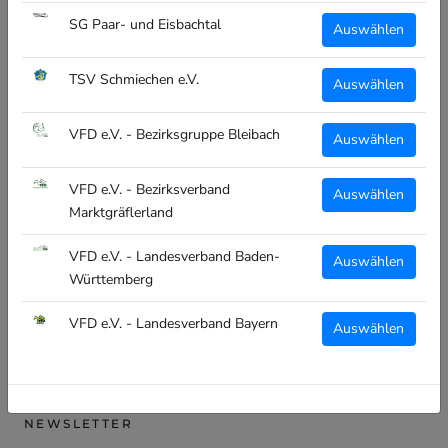
ALLGEMEIN
SG Paar- und Eisbachtal
Auswählen
Über Uns
TSV Schmiechen e.V.
Auswählen
Vereinsübersicht
Kontakt
VFD e.V. - Bezirksgruppe Bleibach
Auswählen
VFD e.V. - Bezirksverband
RECHTLICHES
Auswählen
Marktgräflerland
Impressum
VFD e.V. - Landesverband Baden-
Datenschutz
Auswählen
Württemberg
Widerruf
VFD e.V. - Landesverband Bayern
Versand
Auswählen
AGB
NEWSLETTER