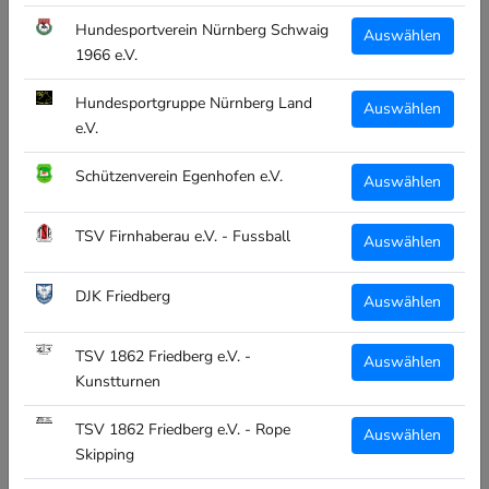
CLIQUE LINCOLN S/S HERREN -
GRÜN - REITCLUB ULRICHSHOF
Hundesportverein Nürnberg Schwaig
Auswählen
E.V.
1966 e.V.
SKU:
028244-68 XS RCU
Hundesportgruppe Nürnberg Land
Auswählen
€24,95
e.V.
inkl. MwSt
Schützenverein Egenhofen e.V.
Auswählen
Größe:
TSV Firnhaberau e.V. - Fussball
XS
S
M
L
XL
XXL
XXXL
Auswählen
DJK Friedberg
Auswählen
Farbe:
grün
TSV 1862 Friedberg e.V. -
Auswählen
Kunstturnen
Menge:
TSV 1862 Friedberg e.V. - Rope
Auswählen
Skipping