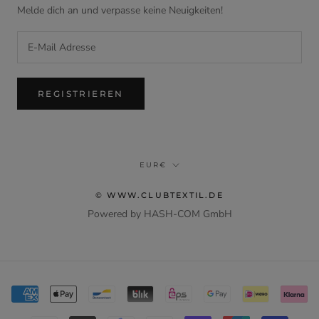
Melde dich an und verpasse keine Neuigkeiten!
REGISTRIEREN
Translation
EUR€
missing:
de.footer.general.currency
© WWW.CLUBTEXTIL.DE
Powered by HASH-COM GmbH