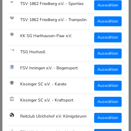
TSV 1862 Friedberg e.V. - Sporties
Auswählen
IN DEN WARENKORB
TSV 1862 Friedberg e.V. - Trampolin
Auswählen
KK SG Harthausen-Paar e.V.
Auswählen
CLIQUE LINCOLN S/S - Herren
TSG Hochzoll
Auswählen
im Design der Freizeitlinie des Reitclub Ulrichshof
FSV Inningen e.V. - Bogensport
Auswählen
Herren-Polo für den täglichen Gebrauch mit toller Passform.
Kissinger SC e.V. - Karate
Auswählen
Mit 3 Ton-inTon-Knöpfen.
Kissinger SC e.V. - Kraftsport
Druck Vorderseite:
Auswählen
Reitclub Ulrichshof Logo
Reitclub Ulrichshof e.V. Königsbrunn
Auswählen
Individuelle Beschriftung / Personalisierung: