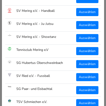
WARUM CLUBTEXTIL.DE?
SV Mering e.V. - Handball
Wir stellen eine massgeschneiderte Plattform für
Auswählen
Teamsporthändler und Endkunden!
SV Mering e.V. - Ju-Jutsu
Auswählen
Abwicklung, Produktion, Veredelung und Versand alles aus
einer Hand, Made in Bayern!
SV Mering e.V. - Showtanz
Auswählen
Teamsportanbieter -> Interesse für einen Shop für deine
Vereine, meld dich einfach bei uns!
Tennisclub Mering e.V
Auswählen
SG Hubertus Oberschweinbach
Auswählen
ALLGEMEIN
Über Uns
SV Ried e.V. - Fussball
Auswählen
Vereinsübersicht
SG Paar- und Eisbachtal
Kontakt
Auswählen
TSV Schmiechen e.V.
Auswählen
RECHTLICHES