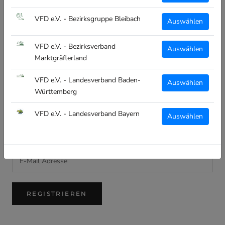
Impressum
VFD e.V. - Bezirksgruppe Bleibach
Auswählen
Datenschutz
VFD e.V. - Bezirksverband
Auswählen
Widerruf
Marktgräflerland
Versand
VFD e.V. - Landesverband Baden-
AGB
Auswählen
Württemberg
VFD e.V. - Landesverband Bayern
NEWSLETTER
Auswählen
Melde dich an und verpasse keine Neuigkeiten!
REGISTRIEREN