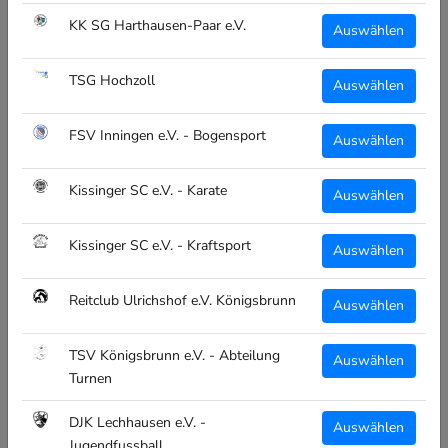
KK SG Harthausen-Paar e.V.
Auswählen
CLASSIC T-SHIRT
TSG Hochzoll
Auswählen
Modernes klassisches T-Shirt mit Rundstrick für optimale
FSV Inningen e.V. - Bogensport
Passform und doppeltem Kragenbündchen
Auswählen
Druck Vorderseite:
Kissinger SC e.V. - Karate
Auswählen
Kissinger SC e.V. - Kraftsport
Auswählen
BC HAMMER LOGO
Reitclub Ulrichshof e.V. Königsbrunn
Auswählen
Individuelle Beschriftung / Personalisierung:
TSV Königsbrunn e.V. - Abteilung
auf Wunsch gegen Aufpreis möglich
Auswählen
Turnen
Details
:
DJK Lechhausen e.V. -
Auswählen
Jugendfussball