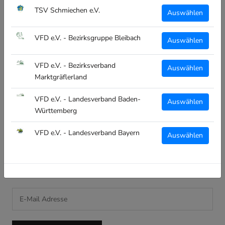
Kontakt
TSV Schmiechen e.V.
Auswählen
RECHTLICHES
VFD e.V. - Bezirksgruppe Bleibach
Auswählen
Impressum
VFD e.V. - Bezirksverband
Auswählen
Datenschutz
Marktgräflerland
Widerruf
VFD e.V. - Landesverband Baden-
Auswählen
Versand
Württemberg
AGB
VFD e.V. - Landesverband Bayern
Auswählen
NEWSLETTER
Melde dich an und verpasse keine Neuigkeiten!