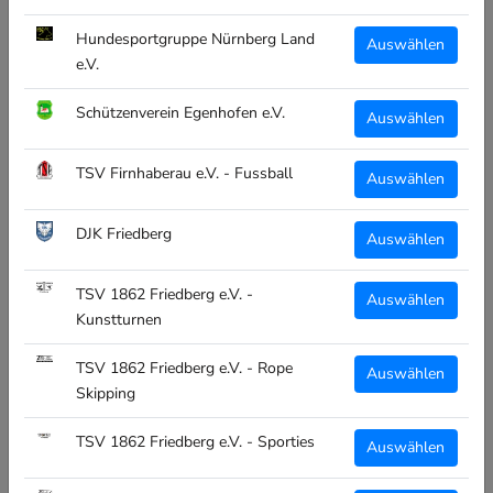
Größe:
Hundesportgruppe Nürnberg Land
Auswählen
1
e.V.
Schützenverein Egenhofen e.V.
Menge:
Auswählen
TSV Firnhaberau e.V. - Fussball
Auswählen
DJK Friedberg
Auswählen
IN DEN WARENKORB
TSV 1862 Friedberg e.V. -
Auswählen
Kunstturnen
TSV 1862 Friedberg e.V. - Rope
Auswählen
Cooler Rucksack für Freizeit & Schule
Skipping
Dieser stilvoll gestaltete Rucksack bietet ein großes Hauptfach mit
TSV 1862 Friedberg e.V. - Sporties
Auswählen
gepolstertem Zwischenfutter und zwei Außentaschen, die alle mit
einem SBS-Reißverschluss versehen sind. Eine großzügige, stabile