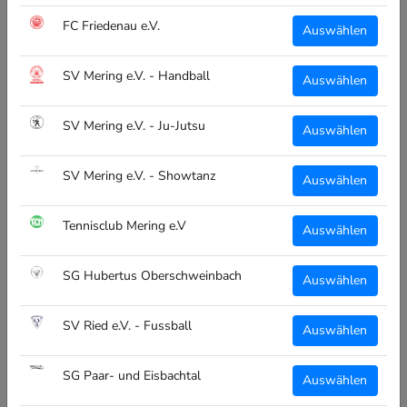
Und deine Vereinskasse profitiert auch davon!
FC Friedenau e.V.
Auswählen
SV Mering e.V. - Handball
WARUM CLUBTEXTIL.DE?
Auswählen
Wir stellen eine massgeschneiderte Plattform für
SV Mering e.V. - Ju-Jutsu
Auswählen
Teamsporthändler und Endkunden!
Abwicklung, Produktion, Veredelung und Versand alles aus
SV Mering e.V. - Showtanz
Auswählen
einer Hand, Made in Bayern!
Tennisclub Mering e.V
Auswählen
Teamsportanbieter -> Interesse für einen Shop für deine
Vereine, meld dich einfach bei uns!
SG Hubertus Oberschweinbach
Auswählen
ALLGEMEIN
SV Ried e.V. - Fussball
Auswählen
Über Uns
SG Paar- und Eisbachtal
Auswählen
Vereinsübersicht