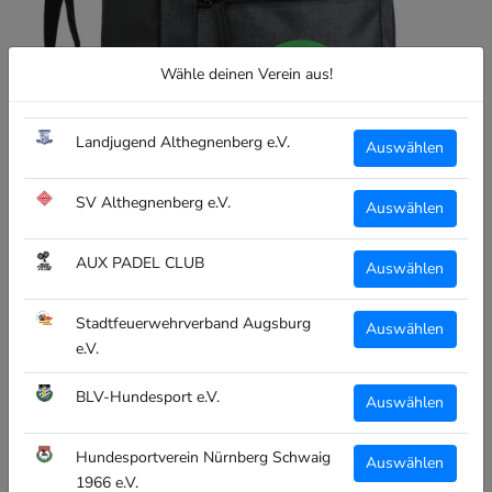
Wähle deinen Verein aus!
Landjugend Althegnenberg e.V.
Auswählen
SV Althegnenberg e.V.
Auswählen
AUX PADEL CLUB
Auswählen
CLIQUE
Stadtfeuerwehrverband Augsburg
Auswählen
CLIQUE PRESTIGE BACKPACK -
e.V.
TC MERING
SKU:
040311-955 TC MERING
BLV-Hundesport e.V.
Auswählen
€26,95
inkl. MwSt
Hundesportverein Nürnberg Schwaig
Auswählen
1966 e.V.