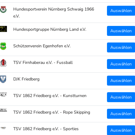
Hundesportverein Nürnberg Schwaig 1966
Volu
Auswählen
e.V.
Arti
Hundesportgruppe Nürnberg Land e.V.
Auswählen
TEILEN
Schützenverein Egenhofen e.V.
Auswählen
TSV Firnhaberau e.V. - Fussball
Auswählen
DJK Friedberg
Auswählen
TSV 1862 Friedberg e.V. - Kunstturnen
Auswählen
TSV 1862 Friedberg e.V. - Rope Skipping
Auswählen
TSV 1862 Friedberg e.V. - Sporties
Auswählen