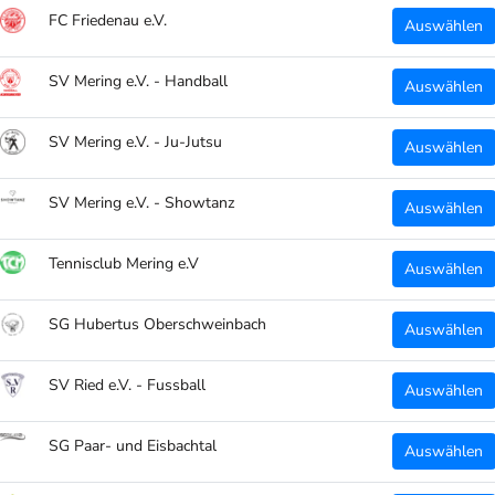
FC Friedenau e.V.
Auswählen
SV Mering e.V. - Handball
Auswählen
SV Mering e.V. - Ju-Jutsu
Auswählen
SV Mering e.V. - Showtanz
Auswählen
Tennisclub Mering e.V
Auswählen
SG Hubertus Oberschweinbach
Auswählen
SV Ried e.V. - Fussball
Auswählen
SG Paar- und Eisbachtal
Auswählen