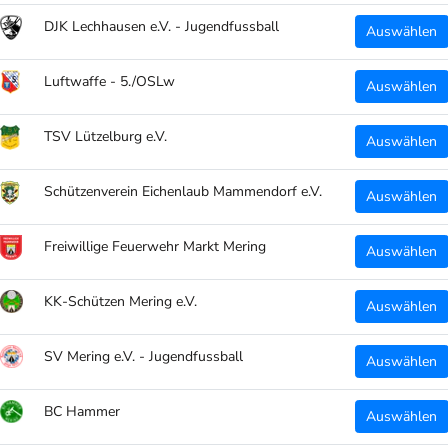
DJK Lechhausen e.V. - Jugendfussball
Auswählen
Luftwaffe - 5./OSLw
Auswählen
TSV Lützelburg e.V.
Auswählen
Schützenverein Eichenlaub Mammendorf e.V.
Auswählen
Freiwillige Feuerwehr Markt Mering
Auswählen
KK-Schützen Mering e.V.
Auswählen
SV Mering e.V. - Jugendfussball
Auswählen
BC Hammer
Auswählen