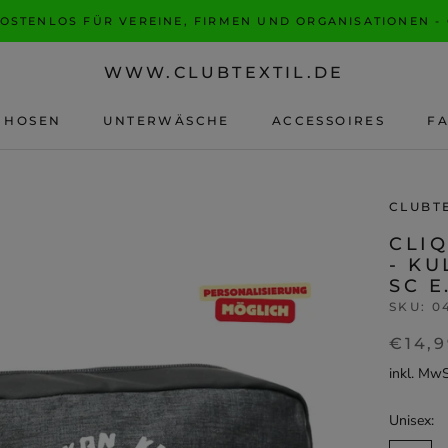
KOSTENLOS FÜR VEREINE, FIRMEN UND ORGANISATIONEN -
WWW.CLUBTEXTIL.DE
HOSEN
UNTERWÄSCHE
ACCESSOIRES
F
F
CLUBT
CLIQ
- KU
SC E
SKU:
0
€14,
inkl. Mw
Unisex: