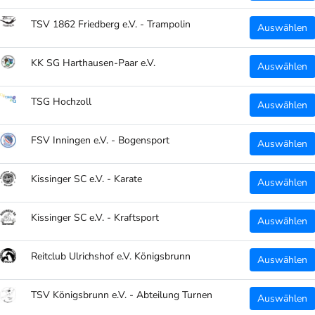
TSV 1862 Friedberg e.V. - Trampolin
Auswählen
KK SG Harthausen-Paar e.V.
Auswählen
TSG Hochzoll
Auswählen
FSV Inningen e.V. - Bogensport
Auswählen
Kissinger SC e.V. - Karate
Auswählen
Kissinger SC e.V. - Kraftsport
Auswählen
Reitclub Ulrichshof e.V. Königsbrunn
Auswählen
TSV Königsbrunn e.V. - Abteilung Turnen
Auswählen