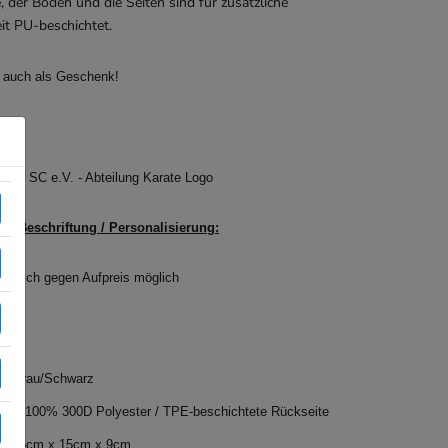
, der Boden und die Seiten sind für zusätzliche
it PU-beschichtet.
l auch als Geschenk!
inger SC e.V. - Abteilung Karate Logo
lle Beschriftung / Personalisierung:
Wunsch gegen Aufpreis möglich
e: Grau/Schwarz
rial: 100% 300D Polyester / TPE-beschichtete Rückseite
: 25cm x 15cm x 9cm