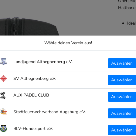
Oberseite
Haltbarke
Idea
Druck:
Wähle deinen Verein aus!
Kiss
Landjugend Althegnenberg e.V.
Auswählen
Individue
SV Althegnenberg e.V.
Auswählen
auf 
AUX PADEL CLUB
Auswählen
Details:
Stadtfeuerwehrverband Augsburg e.V.
Auswählen
Farb
Mate
BLV-Hundesport e.V.
Auswählen
Maße