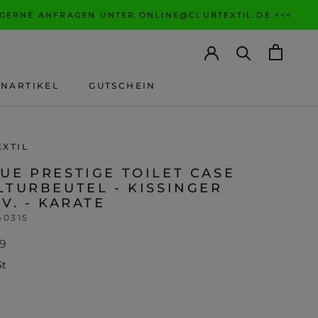
 GERNE ANFRAGEN UNTER ONLINE@CLUBTEXTIL.DE <<<
ANARTIKEL
GUTSCHEIN
ANARTIKEL
GUTSCHEIN
EXTIL
UE PRESTIGE TOILET CASE
LTURBEUTEL - KISSINGER
.V. - KARATE
40315
99
St