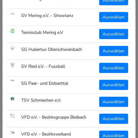
Auswählen
SV Mering e.V. - Showtanz
Auswählen
ALLGEMEIN
Über Uns
Tennisclub Mering e.V
Auswählen
Vereinsübersicht
SG Hubertus Oberschweinbach
Auswählen
Kontakt
SV Ried e.V. - Fussball
Auswählen
RECHTLICHES
Impressum
SG Paar- und Eisbachtal
Auswählen
Datenschutz
TSV Schmiechen e.V.
Auswählen
Widerruf
Versand
VFD e.V. - Bezirksgruppe Bleibach
Auswählen
AGB
VFD e.V. - Bezirksverband
Auswählen