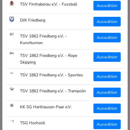
CT 6 PANEL CAP DJK
TSV Firnhaberau e.V. - Fussball
Auswählen
LECHHAUSEN E.V. - FUSSBALL
€17,95
DJK Friedberg
Auswählen
inkl. MwSt
TSV 1862 Friedberg e.V. -
Auswählen
Größe:
Kunstturnen
Unisex
TSV 1862 Friedberg e.V. - Rope
Auswählen
Skipping
Menge:
TSV 1862 Friedberg e.V. - Sporties
Auswählen
TSV 1862 Friedberg e.V. - Trampolin
Auswählen
IN DEN WARENKORB
KK SG Harthausen-Paar e.V.
Auswählen
TSG Hochzoll
Auswählen