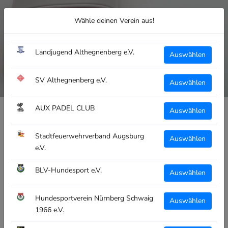
Wähle deinen Verein aus!
Landjugend Althegnenberg e.V.
Auswählen
SV Althegnenberg e.V.
Auswählen
AUX PADEL CLUB
Auswählen
Stadtfeuerwehrverband Augsburg
CLUBTEXTIL
Auswählen
e.V.
CT BADELATSCHEN FC
FRIEDENAU E.V. - ROT/WEISS
BLV-Hundesport e.V.
Auswählen
€24,95
Hundesportverein Nürnberg Schwaig
inkl. MwSt
Auswählen
1966 e.V.
Schuhgröße: