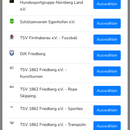
Hundesportgruppe Nürnberg Land
Auswählen
28
29
30
31
32
33
34
e.V.
Schützenverein Egenhofen e.V.
Auswählen
35
36
37
38
39
40
41
TSV Firnhaberau e.V. - Fussball
Auswählen
42
43
44
45
46
47
DJK Friedberg
Auswählen
Menge:
TSV 1862 Friedberg e.V. -
Auswählen
Kunstturnen
TSV 1862 Friedberg e.V. - Rope
Auswählen
IN DEN WARENKORB
Skipping
TSV 1862 Friedberg e.V. - Sporties
Auswählen
Weitere Bezahlmöglichkeiten
TSV 1862 Friedberg e.V. - Trampolin
Auswählen