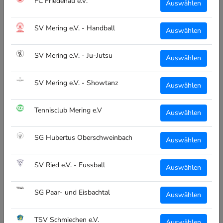
FC Friedenau e.V.
Auswählen
WARUM CLUBTEXTIL.DE?
SV Mering e.V. - Handball
Auswählen
Wir stellen eine massgeschneiderte Plattform für
Teamsporthändler und Endkunden!
SV Mering e.V. - Ju-Jutsu
Auswählen
Abwicklung, Produktion, Veredelung und Versand alles aus
einer Hand, Made in Bayern!
SV Mering e.V. - Showtanz
Auswählen
Teamsportanbieter -> Interesse für einen Shop für deine
Tennisclub Mering e.V
Auswählen
Vereine, meld dich einfach bei uns!
SG Hubertus Oberschweinbach
Auswählen
ALLGEMEIN
SV Ried e.V. - Fussball
Über Uns
Auswählen
Vereinsübersicht
SG Paar- und Eisbachtal
Auswählen
Kontakt
TSV Schmiechen e.V.
Auswählen