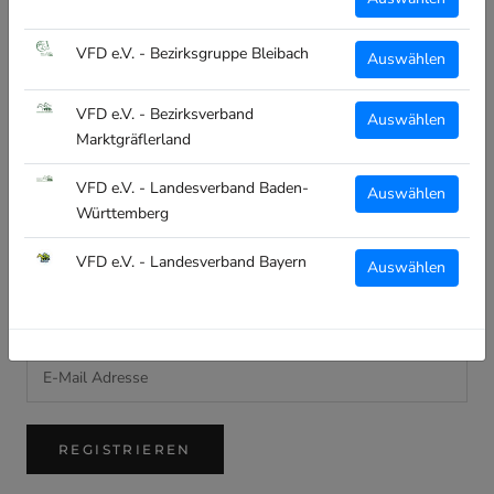
RECHTLICHES
VFD e.V. - Bezirksgruppe Bleibach
Auswählen
Impressum
Datenschutz
VFD e.V. - Bezirksverband
Auswählen
Widerruf
Marktgräflerland
Versand
VFD e.V. - Landesverband Baden-
Auswählen
AGB
Württemberg
VFD e.V. - Landesverband Bayern
Auswählen
NEWSLETTER
Melde dich an und verpasse keine Neuigkeiten!
REGISTRIEREN