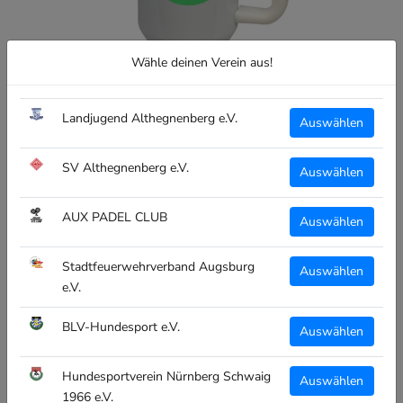
Wähle deinen Verein aus!
Landjugend Althegnenberg e.V.
Auswählen
SV Althegnenberg e.V.
Auswählen
AUX PADEL CLUB
Auswählen
CLUBTEXTIL
Stadtfeuerwehrverband Augsburg
Auswählen
CT EDELSTAHL-THERMOBECHER
e.V.
- 1100ML - STANLEYCUP - TC
MERING
BLV-Hundesport e.V.
Auswählen
€39,99
inkl. MwSt
Hundesportverein Nürnberg Schwaig
Auswählen
1966 e.V.