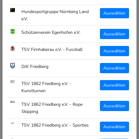
Unisex:
Hundesportgruppe Nürnberg Land
Auswählen
Uni
e.V.
Schützenverein Egenhofen e.V.
Menge:
Auswählen
TSV Firnhaberau e.V. - Fussball
Auswählen
DJK Friedberg
Auswählen
IN DEN WARENKORB
TSV 1862 Friedberg e.V. -
Auswählen
Kunstturnen
TSV 1862 Friedberg e.V. - Rope
Auswählen
Der trendige Edelstahl-Thermobecher für die
Skipping
tägliche
Flüssigkeitszufuhr in Schule, Sport &
Freizeit - hält das Getränk lange warm oder kalt. Der
TSV 1862 Friedberg e.V. - Sporties
Auswählen
"StanleyCup" hat ein Fassungsvermögen von fast
1,2 Litern und liegt dank dem praktischen Griff gut in