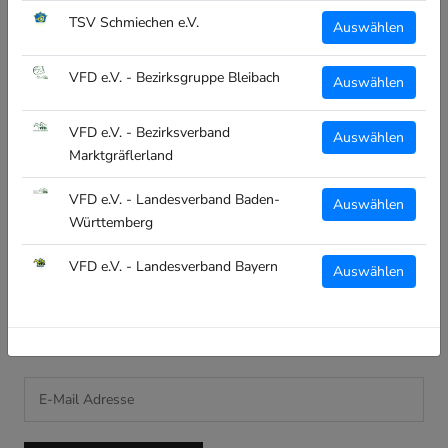
Kontakt
TSV Schmiechen e.V.
Auswählen
RECHTLICHES
VFD e.V. - Bezirksgruppe Bleibach
Auswählen
Impressum
VFD e.V. - Bezirksverband
Auswählen
Datenschutz
Marktgräflerland
Widerruf
VFD e.V. - Landesverband Baden-
Auswählen
Versand
Württemberg
AGB
VFD e.V. - Landesverband Bayern
Auswählen
NEWSLETTER
Melde dich an und verpasse keine Neuigkeiten!