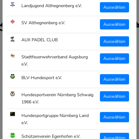
Landjugend Althegnenberg e.V.
Auswählen
SV Althegnenberg e.V.
Auswählen
AUX PADEL CLUB
Auswählen
Stadtfeuerwehrverband Augsburg
Auswählen
e.V.
BLV-Hundesport e.V.
Auswählen
CLUBTEXTIL
CT GYMBAG - WEISS - TSV K
Hundesportverein Nürnberg Schwaig
Auswählen
ÖNIGSBRUNN MÄNNER T
1966 e.V.
URNEN
Hundesportgruppe Nürnberg Land
Auswählen
€12,95
e.V.
inkl. MwSt
Schützenverein Egenhofen e.V.
Auswählen