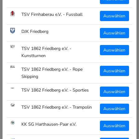
Unisex:
TSV Firnhaberau e.V. - Fussball
Auswählen
Uni
DJK Friedberg
Auswählen
Menge:
TSV 1862 Friedberg e.V. -
Auswählen
Kunstturnen
IN DEN WARENKORB
TSV 1862 Friedberg e.V. - Rope
Auswählen
Skipping
TSV 1862 Friedberg e.V. - Sporties
Auswählen
Supporte deinen Verein mit deinem Individuellen
TSV 1862 Friedberg e.V. - Trampolin
Auswählen
Gymbag
KK SG Harthausen-Paar e.V.
Auswählen
Druck: