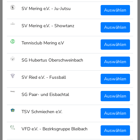
SV Mering e.V. - Ju-Jutsu
Auswählen
Teamsportanbieter -> Interesse für einen Shop für deine
Vereine, meld dich einfach bei uns!
SV Mering e.V. - Showtanz
Auswählen
ALLGEMEIN
Tennisclub Mering e.V
Auswählen
Über Uns
SG Hubertus Oberschweinbach
Auswählen
Vereinsübersicht
Kontakt
SV Ried e.V. - Fussball
Auswählen
RECHTLICHES
SG Paar- und Eisbachtal
Auswählen
Impressum
TSV Schmiechen e.V.
Auswählen
Datenschutz
Widerruf
VFD e.V. - Bezirksgruppe Bleibach
Auswählen
Versand