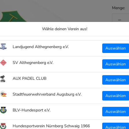
Menge:
Wähle deinen Verein aus!
Landjugend Althegnenberg e.V.
Auswählen
SV Althegnenberg e.V.
Auswählen
Support
AUX PADEL CLUB
Auswählen
Kissen
Stadtfeuerwehrverband Augsburg e.V.
Auswählen
im Design
BLV-Hundesport e.V.
Auswählen
Ein "
Idea
Hundesportverein Nürnberg Schwaig 1966
Auswählen