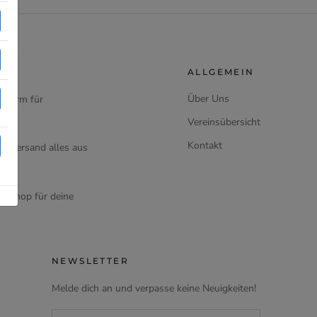
ALLGEMEIN
Über Uns
ttform für
Vereinsübersicht
Kontakt
d Versand alles aus
en Shop für deine
NEWSLETTER
Melde dich an und verpasse keine Neuigkeiten!