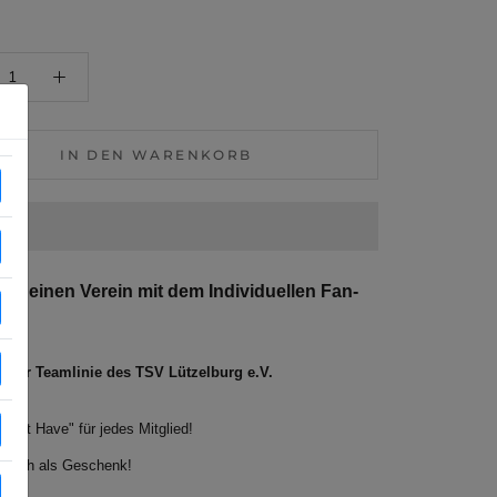
IN DEN WARENKORB
e deinen Verein mit dem Individuellen Fan-
 der Teamlinie des TSV Lützelburg e.V.
Must Have" für jedes Mitglied!
l auch als Geschenk!