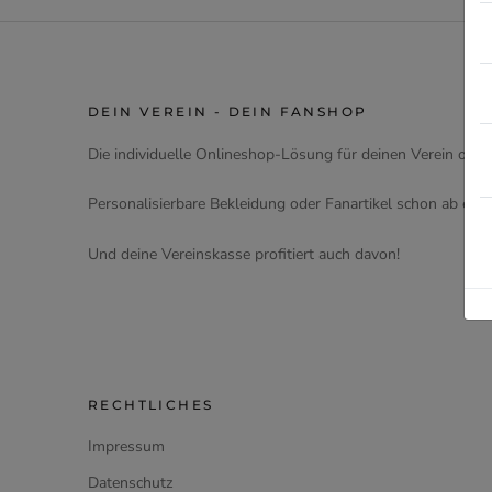
DEIN VEREIN - DEIN FANSHOP
Die individuelle Onlineshop-Lösung für deinen Verein oder
Personalisierbare Bekleidung oder Fanartikel schon ab eine
Und deine Vereinskasse profitiert auch davon!
RECHTLICHES
Impressum
Datenschutz