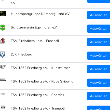
e.V.
Druck:
Hundesportgruppe Nürnberg Land e.V.
Auswählen
TSV 
Schützenverein Egenhofen e.V.
Auswählen
Individue
TSV Firnhaberau e.V. - Fussball
Auswählen
auf 
DJK Friedberg
Details:
Auswählen
Größ
TSV 1862 Friedberg e.V. - Kunstturnen
Auswählen
Ents
TSV 1862 Friedberg e.V. - Rope Skipping
Auswählen
hoch
100%
TSV 1862 Friedberg e.V. - Sporties
Auswählen
Mit 
TSV 1862 Friedberg e.V. - Trampolin
Auswählen