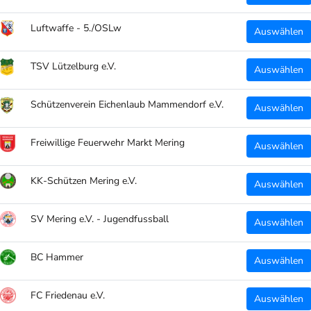
Luftwaffe - 5./OSLw
Auswählen
TSV Lützelburg e.V.
Auswählen
Schützenverein Eichenlaub Mammendorf e.V.
Auswählen
Freiwillige Feuerwehr Markt Mering
Auswählen
KK-Schützen Mering e.V.
Auswählen
SV Mering e.V. - Jugendfussball
Auswählen
BC Hammer
Auswählen
FC Friedenau e.V.
Auswählen