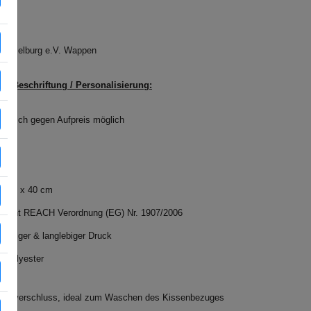
Lützelburg e.V. Wappen
lle Beschriftung / Personalisierung:
Wunsch gegen Aufpreis möglich
e 40 x 40 cm
pricht REACH Verordnung (EG) Nr. 1907/2006
wertiger & langlebiger Druck
 Polyester
Reißverschluss, ideal zum Waschen des Kissenbezuges