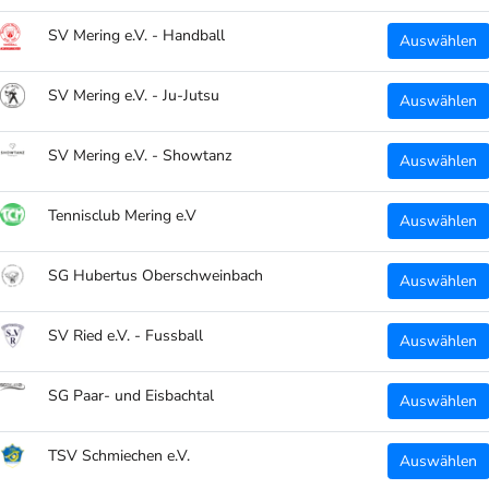
SV Mering e.V. - Handball
Auswählen
SV Mering e.V. - Ju-Jutsu
Auswählen
SV Mering e.V. - Showtanz
Auswählen
Tennisclub Mering e.V
Auswählen
SG Hubertus Oberschweinbach
Auswählen
SV Ried e.V. - Fussball
Auswählen
SG Paar- und Eisbachtal
Auswählen
TSV Schmiechen e.V.
Auswählen