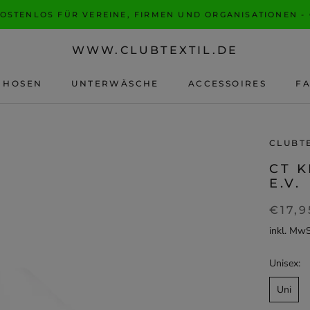
KOSTENLOS FÜR VEREINE, FIRMEN UND ORGANISATIONEN -
WWW.CLUBTEXTIL.DE
HOSEN
UNTERWÄSCHE
ACCESSOIRES
F
F
CLUBT
CT 
E.V.
€17,9
inkl. Mw
Unisex:
Uni