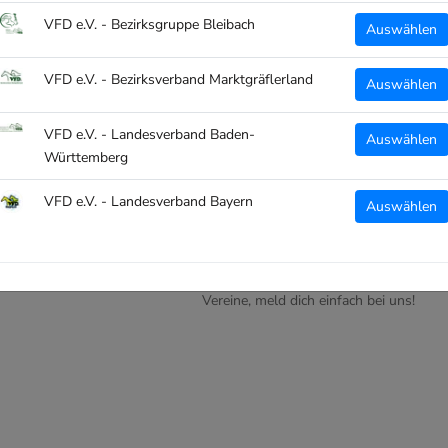
VFD e.V. - Bezirksgruppe Bleibach
Auswählen
VFD e.V. - Bezirksverband Marktgräflerland
Auswählen
WARUM CLUBTEXTIL.DE?
VFD e.V. - Landesverband Baden-
Auswählen
 deinen Ort!
Wir stellen eine massgeschneiderte Pla
Württemberg
Teamsporthändler und Endkunden!
m Artikel!
VFD e.V. - Landesverband Bayern
Auswählen
Abwicklung, Produktion, Veredelung un
einer Hand, Made in Bayern!
Teamsportanbieter -> Interesse für ein
Vereine, meld dich einfach bei uns!