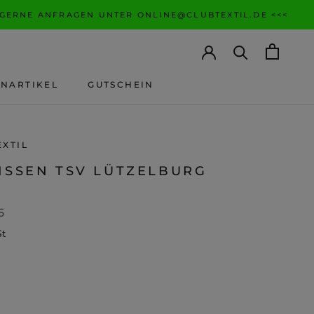
 GERNE ANFRAGEN UNTER ONLINE@CLUBTEXTIL.DE <<<
ANARTIKEL
GUTSCHEIN
ANARTIKEL
GUTSCHEIN
EXTIL
KISSEN TSV LÜTZELBURG
5
St