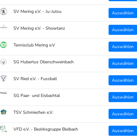
m Artikel!
Abwicklung, Produktion, Veredelung un
SV Mering e.V. - Ju-Jutsu
Auswählen
einer Hand, Made in Bayern!
SV Mering e.V. - Showtanz
Auswählen
Teamsportanbieter -> Interesse für ein
Vereine, meld dich einfach bei uns!
Tennisclub Mering e.V
Auswählen
SG Hubertus Oberschweinbach
Auswählen
SV Ried e.V. - Fussball
Auswählen
SG Paar- und Eisbachtal
Auswählen
TSV Schmiechen e.V.
Auswählen
VFD e.V. - Bezirksgruppe Bleibach
Auswählen