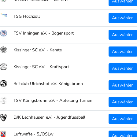
Auswählen
Druck:
TSG Hochzoll
Auswählen
KK 
FSV Inningen e.V. - Bogensport
Auswählen
Individue
Kissinger SC e.V. - Karate
Auswählen
auf 
Kissinger SC e.V. - Kraftsport
Auswählen
Details:
Reitclub Ulrichshof e.V. Königsbrunn
Auswählen
95% 
Ents
TSV Königsbrunn e.V. - Abteilung Turnen
Auswählen
Inte
Lebe
DJK Lechhausen e.V. - Jugendfussball
Auswählen
230x
Luftwaffe - 5./OSLw
Auswählen