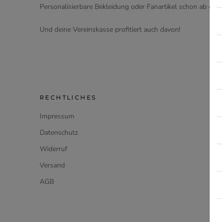
Personalisierbare Bekleidung oder Fanartikel schon ab eine
Und deine Vereinskasse profitiert auch davon!
RECHTLICHES
Impressum
Datenschutz
Widerruf
Versand
AGB