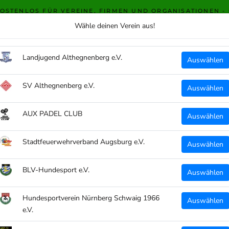
KOSTENLOS FÜR VEREINE, FIRMEN UND ORGANISATIONEN -
Wähle deinen Verein aus!
WWW.CLUBTEXTIL.DE
Landjugend Althegnenberg e.V.
Auswählen
HOSEN
UNTERWÄSCHE
ACCESSOIRES
F
F
SV Althegnenberg e.V.
Auswählen
CLIQU
AUX PADEL CLUB
Auswählen
CT S
HAR
Stadtfeuerwehrverband Augsburg e.V.
Auswählen
€9,9
BLV-Hundesport e.V.
inkl. Mw
Auswählen
Größe:
Hundesportverein Nürnberg Schwaig 1966
Auswählen
e.V.
Uni