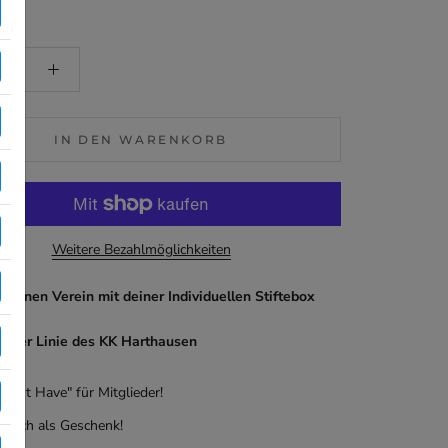
IN DEN WARENKORB
Weitere Bezahlmöglichkeiten
 deinen Verein mit deiner Individuellen Stiftebox
n der Linie des KK Harthausen
"Must Have" für Mitglieder!
l auch als Geschenk!