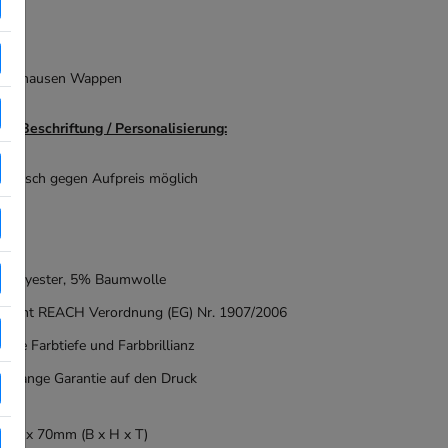
Harthausen Wappen
lle Beschriftung / Personalisierung:
Wunsch gegen Aufpreis möglich
Polyester, 5% Baumwolle
pricht REACH Verordnung (EG) Nr. 1907/2006
nsive Farbtiefe und Farbbrillianz
nslange Garantie auf den Druck
 90 x 70mm (B x H x T)