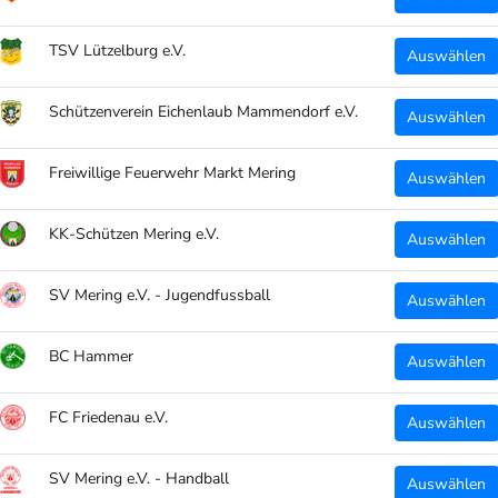
Desi
TSV Lützelburg e.V.
Auswählen
Schützenverein Eichenlaub Mammendorf e.V.
Auswählen
TEILEN
Freiwillige Feuerwehr Markt Mering
Auswählen
KK-Schützen Mering e.V.
Auswählen
SV Mering e.V. - Jugendfussball
Auswählen
BC Hammer
Auswählen
FC Friedenau e.V.
WARUM CLUBTEXTIL.DE?
Auswählen
 deinen Ort!
Wir stellen eine massgeschneiderte Pla
SV Mering e.V. - Handball
Auswählen
Teamsporthändler und Endkunden!