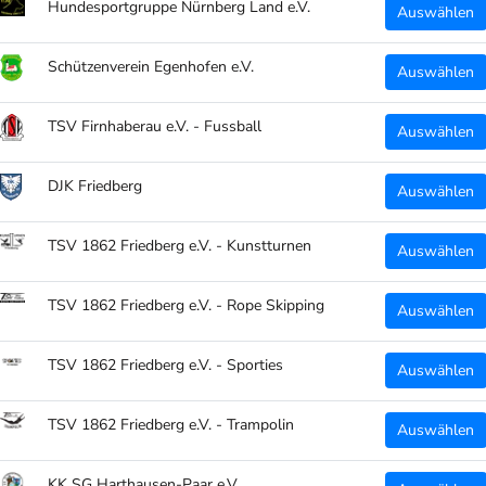
Hundesportgruppe Nürnberg Land e.V.
Auswählen
Menge:
Schützenverein Egenhofen e.V.
Auswählen
TSV Firnhaberau e.V. - Fussball
Auswählen
DJK Friedberg
Auswählen
TSV 1862 Friedberg e.V. - Kunstturnen
Auswählen
TSV 1862 Friedberg e.V. - Rope Skipping
Auswählen
Supporte
TSV 1862 Friedberg e.V. - Sporties
Auswählen
im Desig
TSV 1862 Friedberg e.V. - Trampolin
Ein
Auswählen
Idea
KK SG Harthausen-Paar e.V.