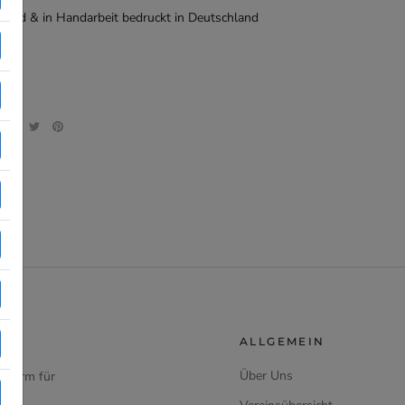
gned & in Handarbeit bedruckt in Deutschland
ALLGEMEIN
Über Uns
ttform für