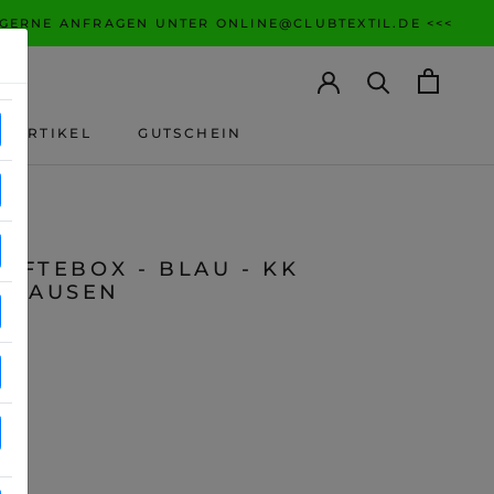
 GERNE ANFRAGEN UNTER ONLINE@CLUBTEXTIL.DE <<<
ANARTIKEL
GUTSCHEIN
ANARTIKEL
GUTSCHEIN
E
TIFTEBOX - BLAU - KK
THAUSEN
5
St