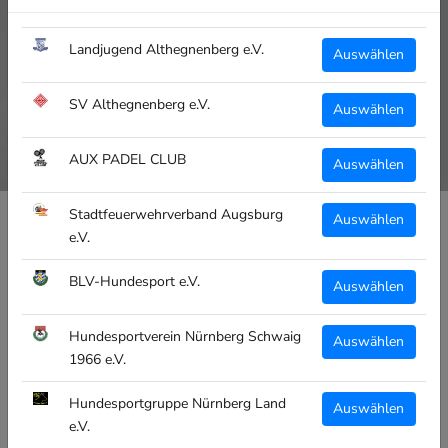
Landjugend Althegnenberg e.V.
Auswählen
SV Althegnenberg e.V.
Auswählen
AUX PADEL CLUB
Auswählen
Stadtfeuerwehrverband Augsburg
Auswählen
e.V.
CLUBTEXTIL
BLV-Hundesport e.V.
Auswählen
CT TENNISSOCKEN DJK
LECHHAUSEN E.V. - FUSSBALL -
Hundesportverein Nürnberg Schwaig
Auswählen
SCHWARZ/WEISS/SCHWARZ
1966 e.V.
€12,95
Hundesportgruppe Nürnberg Land
Auswählen
inkl. MwSt
e.V.