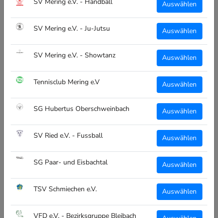
SV Mering e.V. - Handball
Auswählen
Abwicklung, Produktion, Veredelung und Versand alles aus
einer Hand, Made in Bayern!
SV Mering e.V. - Ju-Jutsu
Auswählen
Teamsportanbieter -> Interesse für einen Shop für deine
SV Mering e.V. - Showtanz
Auswählen
Vereine, meld dich einfach bei uns!
Tennisclub Mering e.V
Auswählen
ALLGEMEIN
SG Hubertus Oberschweinbach
Über Uns
Auswählen
Vereinsübersicht
SV Ried e.V. - Fussball
Auswählen
Kontakt
SG Paar- und Eisbachtal
Auswählen
RECHTLICHES
TSV Schmiechen e.V.
Auswählen
Impressum
Datenschutz
VFD e.V. - Bezirksgruppe Bleibach