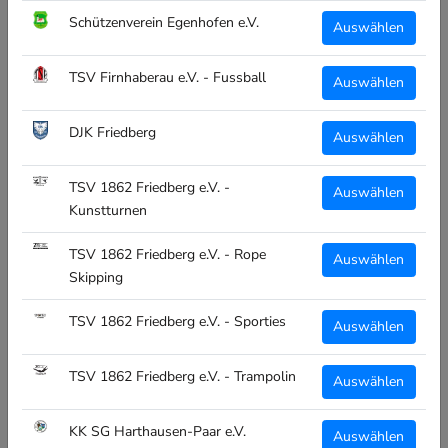
Schuhgröße:
Schützenverein Egenhofen e.V.
Auswählen
27-31
32-36
37-41
42-46
TSV Firnhaberau e.V. - Fussball
Auswählen
Menge:
DJK Friedberg
Auswählen
TSV 1862 Friedberg e.V. -
Auswählen
Kunstturnen
IN DEN WARENKORB
TSV 1862 Friedberg e.V. - Rope
Auswählen
Skipping
TSV 1862 Friedberg e.V. - Sporties
Auswählen
TENNISSOCKEN MIT EUREM VEREINSLOGO
TSV 1862 Friedberg e.V. - Trampolin
Auswählen
Original "Mr. Socks" die Nummer 1 für individuelle Socken
Stylisch auf dem Sportplatz oder im Alltag
KK SG Harthausen-Paar e.V.
Auswählen