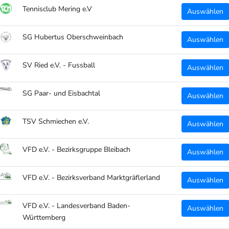
Tennisclub Mering e.V
Auswählen
SG Hubertus Oberschweinbach
Auswählen
SV Ried e.V. - Fussball
Auswählen
SG Paar- und Eisbachtal
Auswählen
TSV Schmiechen e.V.
Auswählen
VFD e.V. - Bezirksgruppe Bleibach
Auswählen
VFD e.V. - Bezirksverband Marktgräflerland
Auswählen
VFD e.V. - Landesverband Baden-
Auswählen
Württemberg