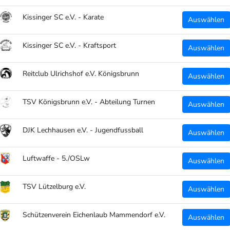
Kissinger SC e.V. - Karate
Auswählen
Kissinger SC e.V. - Kraftsport
Auswählen
Reitclub Ulrichshof e.V. Königsbrunn
Auswählen
TSV Königsbrunn e.V. - Abteilung Turnen
Auswählen
DJK Lechhausen e.V. - Jugendfussball
Auswählen
Luftwaffe - 5./OSLw
Auswählen
TSV Lützelburg e.V.
Auswählen
Schützenverein Eichenlaub Mammendorf e.V.
Auswählen