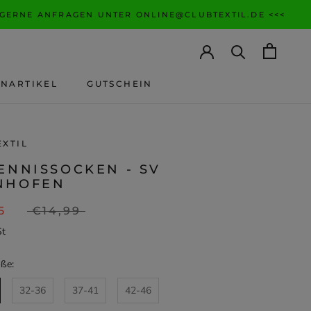
 GERNE ANFRAGEN UNTER ONLINE@CLUBTEXTIL.DE <<<
ANARTIKEL
GUTSCHEIN
ANARTIKEL
GUTSCHEIN
EXTIL
ENNISSOCKEN - SV
NHOFEN
5
€14,99
St
ße:
32-36
37-41
42-46