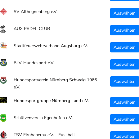
Ein "
SV Althegnenberg e.V.
Auswählen
Druck:
AUX PADEL CLUB
Auswählen
SV E
Stadtfeuerwehrverband Augsburg e.V.
Auswählen
Individue
BLV-Hundesport e.V.
nich
Auswählen
Details:
Hundesportverein Nürnberg Schwaig 1966
Auswählen
e.V.
hohe
Hundesportgruppe Nürnberg Land e.V.
Auswählen
Sehr
55% 
Schützenverein Egenhofen e.V.
Auswählen
/ 3%
Herge
TSV Firnhaberau e.V. - Fussball
Auswählen