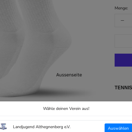
Menge:
TENNI
Orig
Wähle deinen Verein aus!
Styl
Idea
Landjugend Althegnenberg e.V.
Auswählen