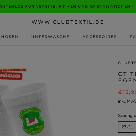
KOSTENLOS FÜR VEREINE, FIRMEN UND ORGANISATIONEN -
WWW.CLUBTEXTIL.DE
HOSEN
UNTERWÄSCHE
ACCESSOIRES
F
F
CLUBT
CT T
EGE
€12,9
inkl. Mw
Schuhgrö
27-31