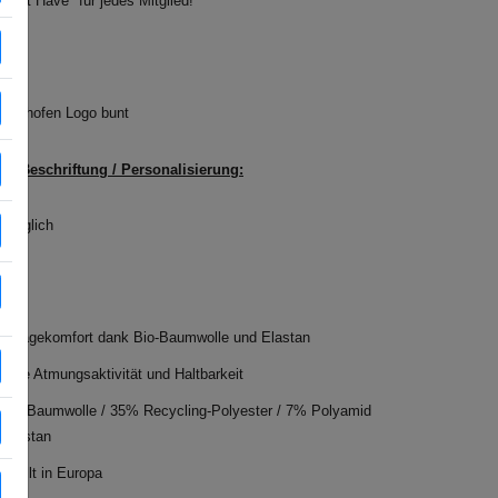
Must Have" für jedes Mitglied!
genhofen Logo bunt
lle Beschriftung / Personalisierung:
t möglich
r Tragekomfort dank Bio-Baumwolle und Elastan
 gute Atmungsaktivität und Haltbarkeit
Bio-Baumwolle / 35% Recycling-Polyester / 7% Polyamid
 Elastan
stellt in Europa