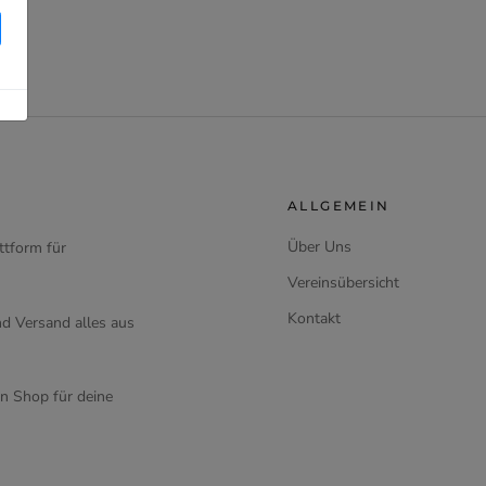
ALLGEMEIN
Über Uns
ttform für
Vereinsübersicht
Kontakt
d Versand alles aus
en Shop für deine