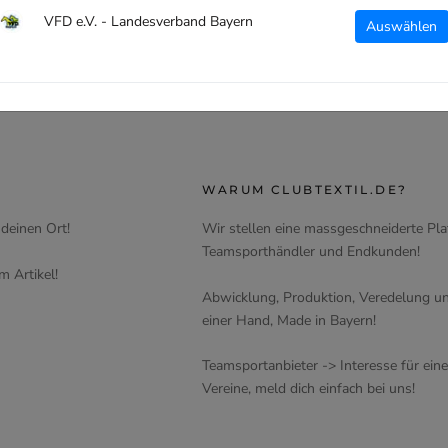
VFD e.V. - Landesverband Bayern
Auswählen
WARUM CLUBTEXTIL.DE?
 deinen Ort!
Wir stellen eine massgeschneiderte Pla
Teamsporthändler und Endkunden!
m Artikel!
Abwicklung, Produktion, Veredelung un
einer Hand, Made in Bayern!
Teamsportanbieter -> Interesse für ein
Vereine, meld dich einfach bei uns!