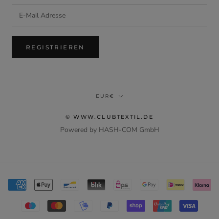
REGISTRIEREN
Translation
EUR€
missing:
de.footer.general.currency
© WWW.CLUBTEXTIL.DE
Powered by HASH-COM GmbH