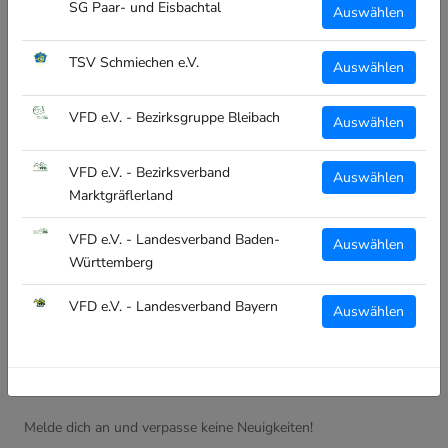
SG Paar- und Eisbachtal
Auswählen
Über Uns
Vereinsübersicht
TSV Schmiechen e.V.
Auswählen
Kontakt
VFD e.V. - Bezirksgruppe Bleibach
Auswählen
RECHTLICHES
VFD e.V. - Bezirksverband
Auswählen
Impressum
Marktgräflerland
Datenschutz
VFD e.V. - Landesverband Baden-
Auswählen
Widerruf
Württemberg
Versand
VFD e.V. - Landesverband Bayern
Auswählen
AGB
NEWSLETTER
Melde dich an und verpasse keine Neuigkeiten!