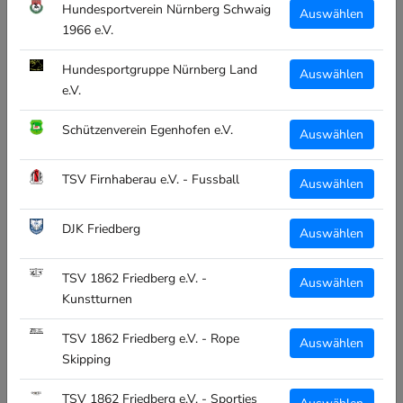
CT THERMOFLASCHE TSV 1862
Hundesportverein Nürnberg Schwaig
Auswählen
FRIEDBERG E.V. -
1966 e.V.
KUNSTTURNEN
Hundesportgruppe Nürnberg Land
Auswählen
€19,95
e.V.
inkl. MwSt
Schützenverein Egenhofen e.V.
Auswählen
Unisex:
TSV Firnhaberau e.V. - Fussball
Uni
Auswählen
DJK Friedberg
Menge:
Auswählen
TSV 1862 Friedberg e.V. -
Auswählen
Kunstturnen
IN DEN WARENKORB
TSV 1862 Friedberg e.V. - Rope
Auswählen
Skipping
TSV 1862 Friedberg e.V. - Sporties