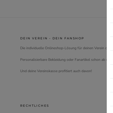
DEIN VEREIN - DEIN FANSHOP
Die individuelle Onlineshop-Lösung für deinen Verein oder
Personalisierbare Bekleidung oder Fanartikel schon ab eine
Und deine Vereinskasse profitiert auch davon!
RECHTLICHES