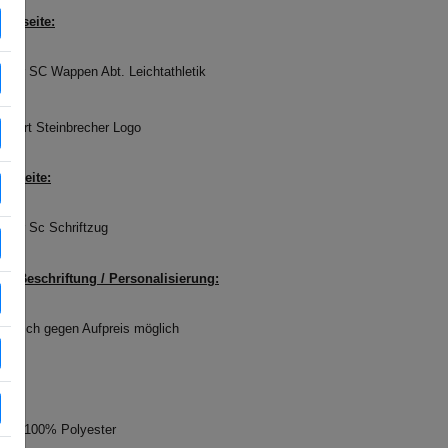
derseite:
inger SC Wappen Abt. Leichtathletik
sport Steinbrecher Logo
terseite:
inger Sc Schriftzug
lle Beschriftung / Personalisierung:
Wunsch gegen Aufpreis möglich
ität: 100% Polyester