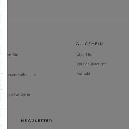
ALLGEMEIN
Über Uns
ttform für
Vereinsübersicht
Kontakt
d Versand alles aus
en Shop für deine
NEWSLETTER