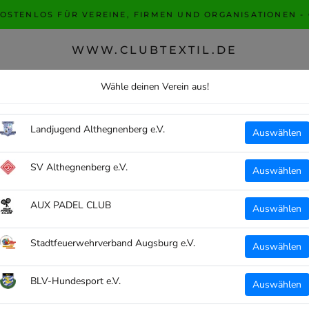
KOSTENLOS FÜR VEREINE, FIRMEN UND ORGANISATIONEN -
WWW.CLUBTEXTIL.DE
HOSEN
UNTERWÄSCHE
ACCESSOIRES
F
Wähle deinen Verein aus!
F
Landjugend Althegnenberg e.V.
Auswählen
ERIMA
SV Althegnenberg e.V.
ERIM
Auswählen
HER
SKU:
8
AUX PADEL CLUB
Auswählen
€23,
Stadtfeuerwehrverband Augsburg e.V.
inkl. Mw
Auswählen
Unisex:
BLV-Hundesport e.V.
Auswählen
S