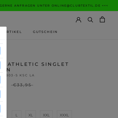
 GERNE ANFRAGEN UNTER ONLINE@CLUBTEXTIL.DE <<<
ANARTIKEL
GUTSCHEIN
ANARTIKEL
GUTSCHEIN
A ATHLETIC SINGLET
REN
081803-S KSC LA
95
€33,95
St
M
L
XL
XXL
XXXL