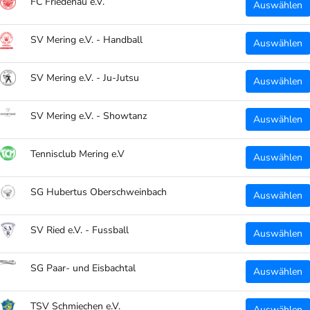
FC Friedenau e.V.
Auswählen
SV Mering e.V. - Handball
Auswählen
SV Mering e.V. - Ju-Jutsu
Auswählen
WARUM CLUBTEXTIL.DE?
SV Mering e.V. - Showtanz
Auswählen
 deinen Ort!
Wir stellen eine massgeschneiderte Pla
Teamsporthändler und Endkunden!
Tennisclub Mering e.V
Auswählen
m Artikel!
Abwicklung, Produktion, Veredelung un
SG Hubertus Oberschweinbach
Auswählen
einer Hand, Made in Bayern!
Teamsportanbieter -> Interesse für ein
SV Ried e.V. - Fussball
Auswählen
Vereine, meld dich einfach bei uns!
SG Paar- und Eisbachtal
Auswählen
TSV Schmiechen e.V.
Auswählen