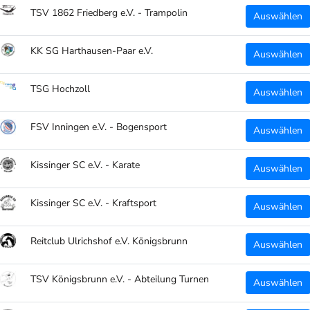
TSV 1862 Friedberg e.V. - Trampolin
Auswählen
Druck Vor
KK SG Harthausen-Paar e.V.
Kiss
Auswählen
TSG Hochzoll
Team
Auswählen
Druck Hin
FSV Inningen e.V. - Bogensport
Auswählen
Kiss
Kissinger SC e.V. - Karate
Auswählen
Individue
Kissinger SC e.V. - Kraftsport
Auswählen
auf 
Reitclub Ulrichshof e.V. Königsbrunn
Auswählen
Details:
TSV Königsbrunn e.V. - Abteilung Turnen
Auswählen
Qual