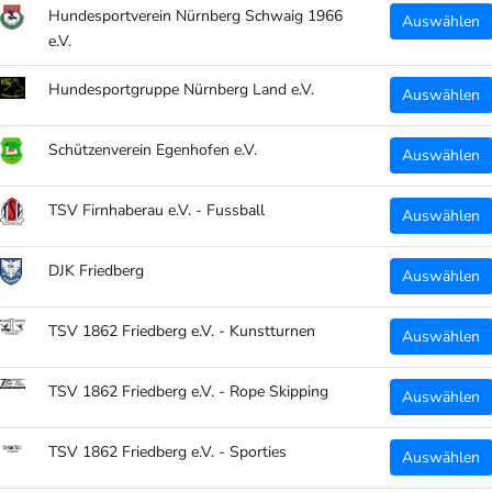
Hundesportverein Nürnberg Schwaig 1966
Auswählen
e.V.
Farbe:
Hundesportgruppe Nürnberg Land e.V.
rot/dun
Auswählen
Schützenverein Egenhofen e.V.
Auswählen
Menge:
TSV Firnhaberau e.V. - Fussball
Auswählen
DJK Friedberg
Auswählen
TSV 1862 Friedberg e.V. - Kunstturnen
Auswählen
TSV 1862 Friedberg e.V. - Rope Skipping
Auswählen
ERIMA 
TSV 1862 Friedberg e.V. - Sporties
Auswählen
im Design