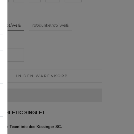
kelrot/weiß
rot/dunkelrot/ weiß
IN DEN WARENKORB
ATHLETIC SINGLET
 der Teamlinie des Kissinger SC.