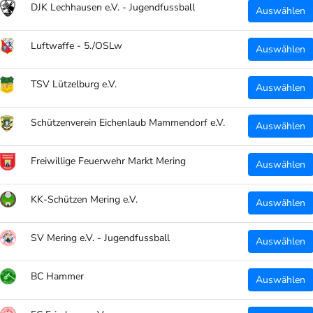
DJK Lechhausen e.V. - Jugendfussball
Auswählen
Größ
Art.
Luftwaffe - 5./OSLw
Auswählen
TEILEN
TSV Lützelburg e.V.
Auswählen
Schützenverein Eichenlaub Mammendorf e.V.
Auswählen
Freiwillige Feuerwehr Markt Mering
Auswählen
KK-Schützen Mering e.V.
Auswählen
SV Mering e.V. - Jugendfussball
Auswählen
BC Hammer
Auswählen