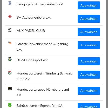
Landjugend Althegnenberg e.V.
Auswählen
SV Althegnenberg e.V.
Auswählen
AUX PADEL CLUB
Auswählen
Stadtfeuerwehrverband Augsburg
Auswählen
e.V.
BLV-Hundesport e.V.
Auswählen
Hundesportverein Nürnberg Schwaig
Auswählen
1966 e.V.
Hundesportgruppe Nürnberg Land
Auswählen
ERIMA
e.V.
ERIMA DUO X-PLATE SVM FB
SKU:
7212203-XS SVM F
Schützenverein Egenhofen e.V.
Auswählen