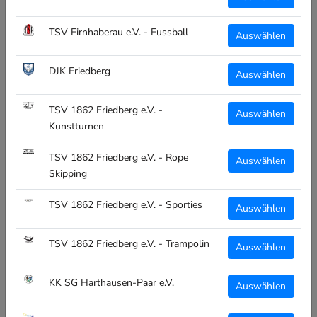
€17,95
€24,95
TSV Firnhaberau e.V. - Fussball
inkl. MwSt
Auswählen
Farbe:
DJK Friedberg
Auswählen
coll grey/curacao
TSV 1862 Friedberg e.V. -
Auswählen
Kunstturnen
Größe:
TSV 1862 Friedberg e.V. - Rope
Auswählen
XS
S
M
L
XL
Skipping
Menge:
TSV 1862 Friedberg e.V. - Sporties
Auswählen
TSV 1862 Friedberg e.V. - Trampolin
Auswählen
KK SG Harthausen-Paar e.V.
IN DEN WARENKORB
Auswählen