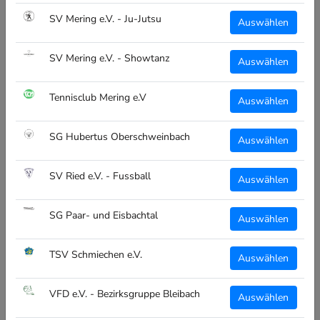
SV Mering e.V. - Ju-Jutsu
Auswählen
Teamsportanbieter -> Interesse für einen Shop für deine
Vereine, meld dich einfach bei uns!
SV Mering e.V. - Showtanz
Auswählen
ALLGEMEIN
Tennisclub Mering e.V
Auswählen
Über Uns
SG Hubertus Oberschweinbach
Vereinsübersicht
Auswählen
Kontakt
SV Ried e.V. - Fussball
Auswählen
RECHTLICHES
SG Paar- und Eisbachtal
Auswählen
Impressum
TSV Schmiechen e.V.
Auswählen
Datenschutz
Widerruf
VFD e.V. - Bezirksgruppe Bleibach
Auswählen
Versand