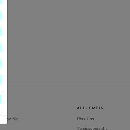
ALLGEMEIN
Über Uns
ttform für
Vereinsübersicht