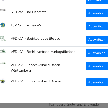
SG Paar- und Eisbachtal
Auswählen
TSV Schmiechen e.V.
Auswählen
VFD e.V. - Bezirksgruppe Bleibach
Auswählen
VFD e.V. - Bezirksverband Marktgräflerland
Auswählen
VFD e.V. - Landesverband Baden-
Auswählen
Württemberg
VFD e.V. - Landesverband Bayern
Auswählen
WARUM CLUBTEXTIL.DE?
 deinen Ort!
Wir stellen eine massgeschneiderte Pla
Teamsporthändler und Endkunden!