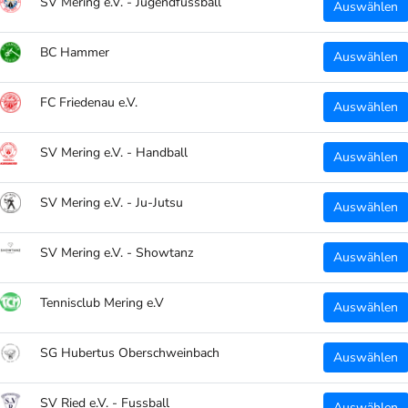
SV Mering e.V. - Jugendfussball
Auswählen
BC Hammer
Auswählen
FC Friedenau e.V.
Auswählen
SV Mering e.V. - Handball
Auswählen
SV Mering e.V. - Ju-Jutsu
Auswählen
SV Mering e.V. - Showtanz
Auswählen
Tennisclub Mering e.V
Auswählen
SG Hubertus Oberschweinbach
Auswählen
SV Ried e.V. - Fussball
Auswählen