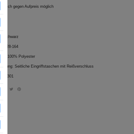
Wunsch gegen Aufpreis möglich
e: Schwarz
e: 128-164
rial: 100% Polyester
tattung: Seitliche Eingriffstaschen mit Reißverschluss
2412301