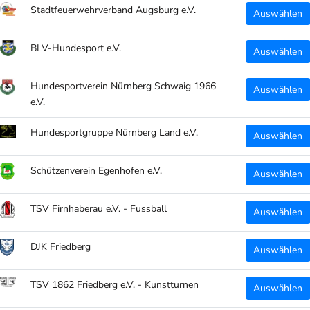
Stadtfeuerwehrverband Augsburg e.V.
Auswählen
auf 
BLV-Hundesport e.V.
Details:
Auswählen
Hundesportverein Nürnberg Schwaig 1966
Farb
Auswählen
e.V.
Größ
Mate
Hundesportgruppe Nürnberg Land e.V.
Auswählen
Auss
Schützenverein Egenhofen e.V.
Auswählen
Art.
TEILEN
TSV Firnhaberau e.V. - Fussball
Auswählen
DJK Friedberg
Auswählen
TSV 1862 Friedberg e.V. - Kunstturnen
Auswählen