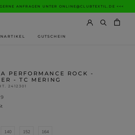
 GERNE ANFRAGEN UNTER ONLINE@CLUBTEXTIL.DE <<<
ANARTIKEL
GUTSCHEIN
ANARTIKEL
GUTSCHEIN
MA PERFORMANCE ROCK -
ER - TC MERING
RT. 2412301
99
St
140
152
164