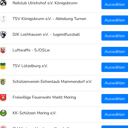
Reitclub Ulrichshof e.V. Königsbrunn
Auswählen
TSV Königsbrunn e.V. - Abteilung Turnen
Auswählen
DJK Lechhausen e.V. - Jugendfussball
Auswählen
Luftwaffe - 5./OSLw
Auswählen
TSV Lützelburg e.V.
Auswählen
Schützenverein Eichenlaub Mammendorf e.V.
Auswählen
Freiwillige Feuerwehr Markt Mering
Auswählen
KK-Schützen Mering e.V.
Auswählen