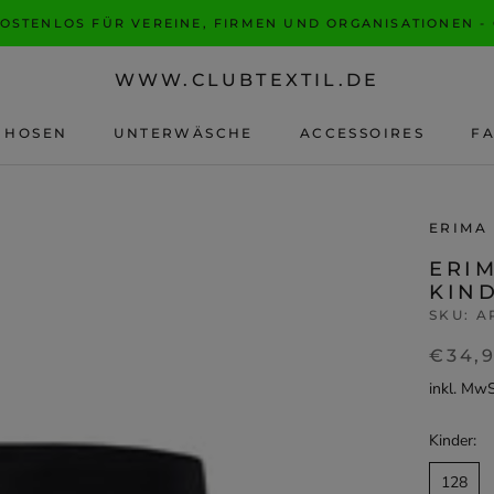
KOSTENLOS FÜR VEREINE, FIRMEN UND ORGANISATIONEN -
WWW.CLUBTEXTIL.DE
HOSEN
UNTERWÄSCHE
ACCESSOIRES
F
F
ERIMA
ERI
KIND
SKU:
A
€34,
inkl. Mw
Kinder:
128