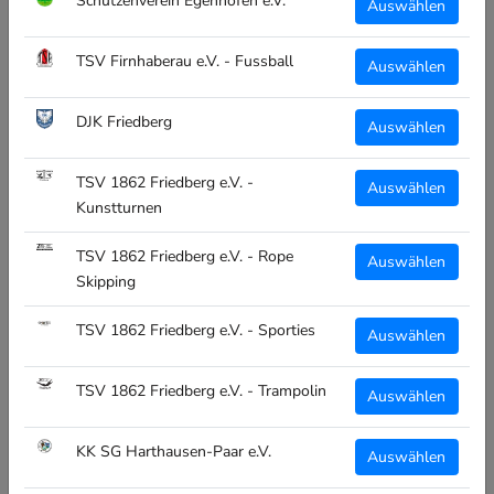
Schützenverein Egenhofen e.V.
Auswählen
Kinder:
TSV Firnhaberau e.V. - Fussball
Auswählen
116
128
140
152
164
DJK Friedberg
Auswählen
Menge:
TSV 1862 Friedberg e.V. -
Auswählen
Kunstturnen
TSV 1862 Friedberg e.V. - Rope
Auswählen
IN DEN WARENKORB
Skipping
TSV 1862 Friedberg e.V. - Sporties
Auswählen
TSV 1862 Friedberg e.V. - Trampolin
Auswählen
JAKO ONE KAPUTZENJACKE
KK SG Harthausen-Paar e.V.
Die passende Freizeitjacke für vor, nach und während dem Sport.
Auswählen