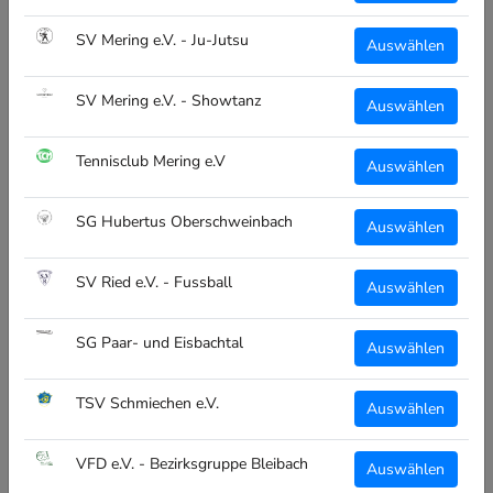
einer Hand, Made in Bayern!
SV Mering e.V. - Ju-Jutsu
Auswählen
Teamsportanbieter -> Interesse für einen Shop für deine
Vereine, meld dich einfach bei uns!
SV Mering e.V. - Showtanz
Auswählen
Tennisclub Mering e.V
ALLGEMEIN
Auswählen
Über Uns
SG Hubertus Oberschweinbach
Auswählen
Vereinsübersicht
Kontakt
SV Ried e.V. - Fussball
Auswählen
SG Paar- und Eisbachtal
RECHTLICHES
Auswählen
Impressum
TSV Schmiechen e.V.
Auswählen
Datenschutz
Widerruf
VFD e.V. - Bezirksgruppe Bleibach
Auswählen