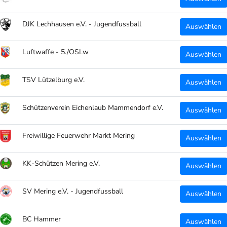
DJK Lechhausen e.V. - Jugendfussball
Auswählen
Luftwaffe - 5./OSLw
Auswählen
TSV Lützelburg e.V.
Auswählen
Schützenverein Eichenlaub Mammendorf e.V.
Auswählen
Freiwillige Feuerwehr Markt Mering
Auswählen
KK-Schützen Mering e.V.
Auswählen
SV Mering e.V. - Jugendfussball
Auswählen
BC Hammer
Auswählen