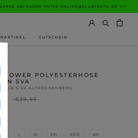
 GERNE ANFRAGEN UNTER ONLINE@CLUBTEXTIL.DE <<<
ANARTIKEL
GUTSCHEIN
ANARTIKEL
GUTSCHEIN
O POWER POLYESTERHOSE
REN SVA
519-08 S SV ALTHEGNENBERG
95
€39,95
St
M
L
XL
XXL
XXXL
4XL