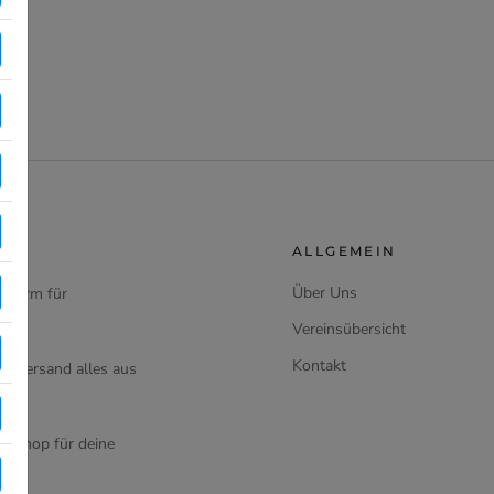
ALLGEMEIN
Über Uns
ttform für
Vereinsübersicht
Kontakt
d Versand alles aus
en Shop für deine