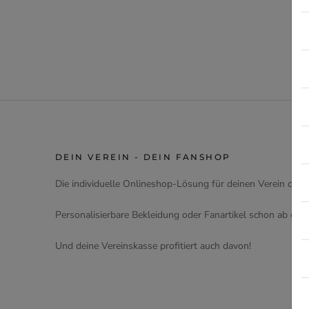
DEIN VEREIN - DEIN FANSHOP
Die individuelle Onlineshop-Lösung für deinen Verein oder
Personalisierbare Bekleidung oder Fanartikel schon ab eine
Und deine Vereinskasse profitiert auch davon!