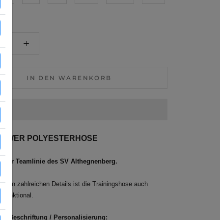
IN DEN WARENKORB
POWER POLYESTERHOSE
n der Teamlinie des SV Althegnenberg.
 von zahlreichen Details ist die Trainingshose auch
 funktional.
lle Beschriftung / Personalisierung: