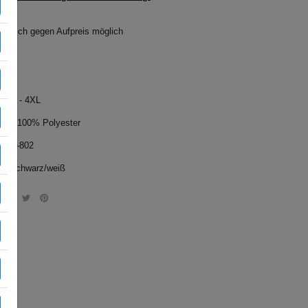
Wunsch gegen Aufpreis möglich
e: S - 4XL
rial: 100% Polyester
 9223-802
e : schwarz/weiß