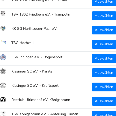
TSV 1862 Friedberg e.V. - Sporties
Auswählen
auf 
TSV 1862 Friedberg e.V. - Trampolin
Auswählen
Details:
KK SG Harthausen-Paar e.V.
Auswählen
Größ
TSG Hochzoll
Auswählen
Mate
Art.
FSV Inningen e.V. - Bogensport
Auswählen
Farb
Kissinger SC e.V. - Karate
Auswählen
TEILEN
Kissinger SC e.V. - Kraftsport
Auswählen
Reitclub Ulrichshof e.V. Königsbrunn
Auswählen
TSV Königsbrunn e.V. - Abteilung Turnen
Auswählen