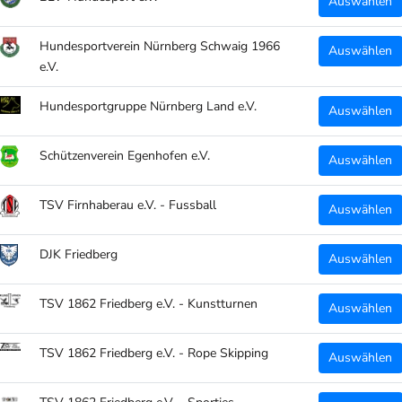
Auswählen
Menge:
Hundesportverein Nürnberg Schwaig 1966
Auswählen
e.V.
Hundesportgruppe Nürnberg Land e.V.
Auswählen
Schützenverein Egenhofen e.V.
Auswählen
TSV Firnhaberau e.V. - Fussball
Auswählen
JAKO 
DJK Friedberg
Auswählen
im Desig
TSV 1862 Friedberg e.V. - Kunstturnen
Auswählen
Abgesehen
TSV 1862 Friedberg e.V. - Rope Skipping
Auswählen
hochgradig
Individue