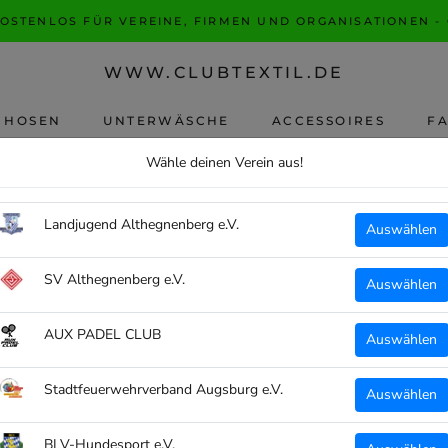
KOSTENLOS FÜR VEREINE, FIRMEN UND ORGANISATIONEN -
WWW.CLUBTEXTIL.DE
HOSEN
UNTERWÄSCHE
ACCESSOIRES
F
F
Wähle deinen Verein aus!
JAKO
Landjugend Althegnenberg e.V.
Auswählen
JAK
HER
SV Althegnenberg e.V.
Auswählen
SKU:
6
€27,
AUX PADEL CLUB
Auswählen
inkl. Mw
Stadtfeuerwehrverband Augsburg e.V.
Auswählen
Unisex:
S
BLV-Hundesport e.V.