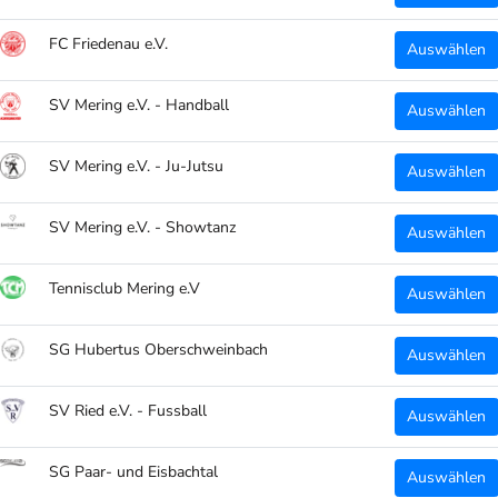
FC Friedenau e.V.
Auswählen
SV Mering e.V. - Handball
Auswählen
SV Mering e.V. - Ju-Jutsu
Auswählen
SV Mering e.V. - Showtanz
Auswählen
WARUM CLUBTEXTIL.DE?
Tennisclub Mering e.V
Auswählen
 deinen Ort!
Wir stellen eine massgeschneiderte Pla
Teamsporthändler und Endkunden!
m Artikel!
SG Hubertus Oberschweinbach
Auswählen
Abwicklung, Produktion, Veredelung un
einer Hand, Made in Bayern!
SV Ried e.V. - Fussball
Auswählen
Teamsportanbieter -> Interesse für ein
SG Paar- und Eisbachtal
Vereine, meld dich einfach bei uns!
Auswählen